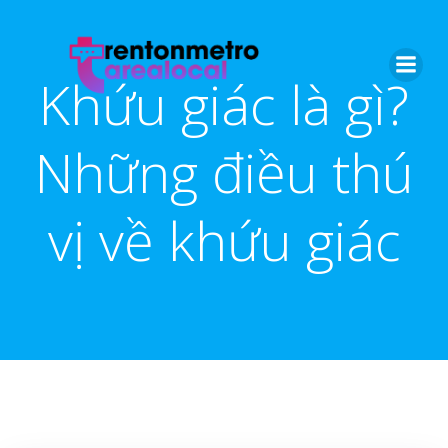
Skip
to
content
Khứu giác là gì?
Những điều thú
vị về khứu giác