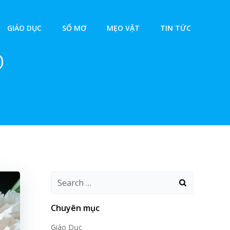
GIÁO DỤC
SỔ MƠ
MẸO VẶT
TIN TỨC
p
Chuyên mục
Giáo Dục