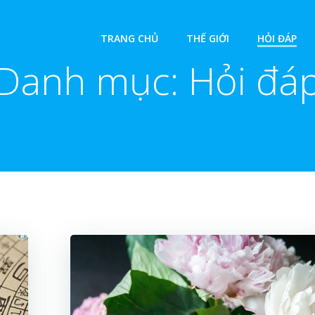
TRANG CHỦ
THẾ GIỚI
HỎI ĐÁP
Danh mục:
Hỏi đá